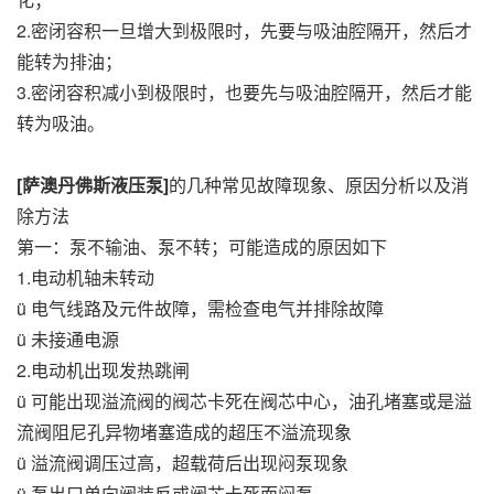
2.密闭容积一旦增大到极限时，先要与吸油腔隔开，然后才
能转为排油；
3.密闭容积减小到极限时，也要先与吸油腔隔开，然后才能
转为吸油。
[萨澳丹佛斯液压泵]
的几种常见故障现象、原因分析以及消
除方法
第一：泵不输油、泵不转；可能造成的原因如下
1.电动机轴未转动
ü 电气线路及元件故障，需检查电气并排除故障
ü 未接通电源
2.电动机出现发热跳闸
ü 可能出现溢流阀的阀芯卡死在阀芯中心，油孔堵塞或是溢
流阀阻尼孔异物堵塞造成的超压不溢流现象
ü 溢流阀调压过高，超载荷后出现闷泵现象
ü 泵出口单向阀装反或阀芯卡死而闷泵