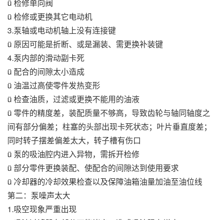
ü 检修单向阀
ü 检修或更换其它电动机
3.泵轴或电动机轴上没有连接键
ü 原因可能是折断、或是漏装、需更换补装键
4.泵内部的滑动副卡死
ü 配合的间隙太小造成
ü 油温过高使零件发热变形
ü 检查油质，过滤或更换不能用的油液
ü 零件的精度差，装配质量不够高，导致齿轮与轴同轴度之
间有部分偏差；柱塞的头部出现卡死状态；叶片垂直度差；
同时转子摆差偏差太大，转子槽有伤口
ü 泵的吸油腔内进入异物，需拆开检修
ü 部分零件更换装配、使配合的间隙达到使用要求
ü 冷却器的冷却效果检查以及保障油箱油量加油至油位线
第二：泵噪声太大
1.吸空现象严重出现