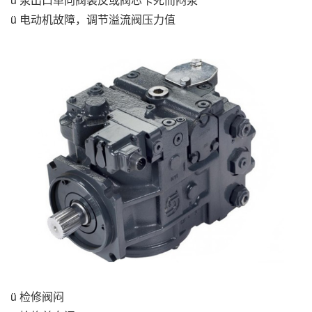
ü 电动机故障，调节溢流阀压力值
ü 检修阀闷