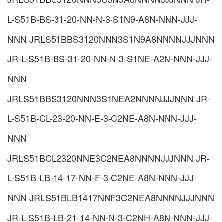
L-S51B-BS-31-20-NN-N-3-S1N9-A8N-NNN-JJJ-
NNN JRLS51BBS3120NNN3S1N9A8NNNNJJJNNN
JR-L-S51B-BS-31-20-NN-N-3-S1NE-A2N-NNN-JJJ-
NNN
JRLS51BBS3120NNN3S1NEA2NNNNJJJNNN JR-
L-S51B-CL-23-20-NN-E-3-C2NE-A8N-NNN-JJJ-
NNN
JRLS51BCL2320NNE3C2NEA8NNNNJJJNNN JR-
L-S51B-LB-14-17-NN-F-3-C2NE-A8N-NNN-JJJ-
NNN JRLS51BLB1417NNF3C2NEA8NNNNJJJNNN
JR-L-S51B-LB-21-14-NN-N-3-C2NH-A8N-NNN-JJJ-