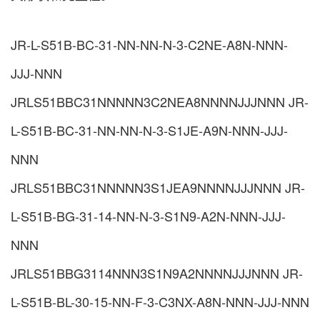
JR-L-S51B-BC-31-NN-NN-N-3-C2NE-A8N-NNN-
JJJ-NNN
JRLS51BBC31NNNNN3C2NEA8NNNNJJJNNN JR-
L-S51B-BC-31-NN-NN-N-3-S1JE-A9N-NNN-JJJ-
NNN
JRLS51BBC31NNNNN3S1JEA9NNNNJJJNNN JR-
L-S51B-BG-31-14-NN-N-3-S1N9-A2N-NNN-JJJ-
NNN
JRLS51BBG3114NNN3S1N9A2NNNNJJJNNN JR-
L-S51B-BL-30-15-NN-F-3-C3NX-A8N-NNN-JJJ-NNN