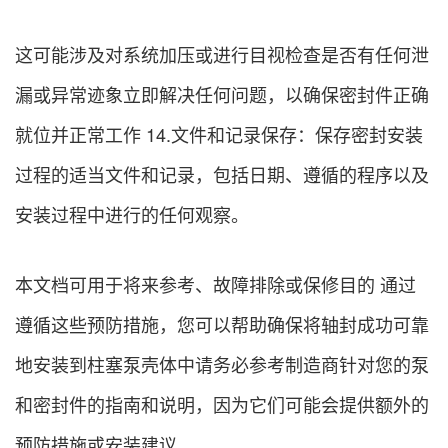
这可能涉及对系统加压或进行目视检查是否有任何泄
漏或异常迹象立即解决任何问题，以确保密封件正确
就位并正常工作 14.文件和记录保存：保存密封安装
过程的适当文件和记录，包括日期、遵循的程序以及
安装过程中进行的任何观察。
本文档可用于将来参考、故障排除或保修目的 通过
遵循这些预防措施，您可以帮助确保将轴封成功可靠
地安装到柱塞泵壳体中请务必参考制造商针对您的泵
和密封件的指南和说明，因为它们可能会提供额外的
预防措施或安装建议。