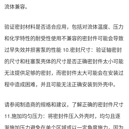
流体兼容。
验证密封材料是否适合应用，包括对流体温度、压力
和化学特性的耐受性使用不兼容的密封件可能会导致
过早失效并损害泵的性能 10.密封尺寸：验证轴密封
的尺寸和柱塞泵壳体的尺寸是否正确密封件太小可能
无法提供足够的密封，而密封件太大可能会在安装过
程中造成困难，并且可能无法正确安装到外壳中。
请参阅制造商的规格和建议，了解正确的密封件尺寸
11.施加均匀压力：将密封件压入外壳时，均匀且逐
渐施加压力避免在单个区域或以一定角度施力，因为