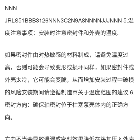
NNN
JRLS51BBB3126NNN3C2N9A8NNNNJJJNNN 5.温
度注意事项：安装时注意密封件和外壳的温度。
如果密封件由对热敏感的材料制成，请避免温度过
高，否则可能会导致变形或损坏同样，如果密封件或
外壳太冷，它可能会变脆，从而增加安装过程中破损
的风险安装期间请遵循制造商关于温度范围的建议 6.
密封方向：确保轴密封位于柱塞泵壳体内的正确方
向。
方向不当会导致泄漏或密封效果降低在将其压入外壳