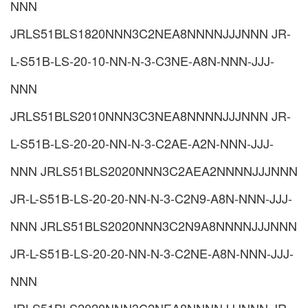
NNN
JRLS51BLS1820NNN3C2NEA8NNNNJJJNNN JR-
L-S51B-LS-20-10-NN-N-3-C3NE-A8N-NNN-JJJ-
NNN
JRLS51BLS2010NNN3C3NEA8NNNNJJJNNN JR-
L-S51B-LS-20-20-NN-N-3-C2AE-A2N-NNN-JJJ-
NNN JRLS51BLS2020NNN3C2AEA2NNNNJJJNNN
JR-L-S51B-LS-20-20-NN-N-3-C2N9-A8N-NNN-JJJ-
NNN JRLS51BLS2020NNN3C2N9A8NNNNJJJNNN
JR-L-S51B-LS-20-20-NN-N-3-C2NE-A8N-NNN-JJJ-
NNN