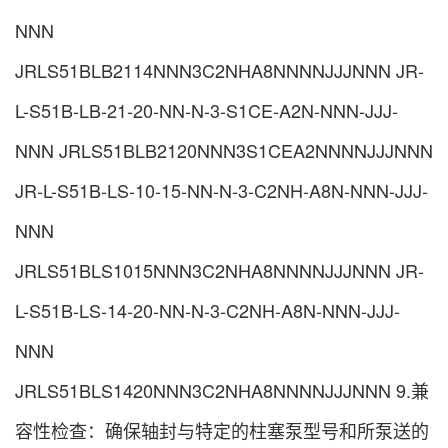
NNN
JRLS51BLB2114NNN3C2NHA8NNNNJJJNNN JR-
L-S51B-LB-21-20-NN-N-3-S1CE-A2N-NNN-JJJ-
NNN JRLS51BLB2120NNN3S1CEA2NNNNJJJNNN
JR-L-S51B-LS-10-15-NN-N-3-C2NH-A8N-NNN-JJJ-
NNN
JRLS51BLS1015NNN3C2NHA8NNNNJJJNNN JR-
L-S51B-LS-14-20-NN-N-3-C2NH-A8N-NNN-JJJ-
NNN
JRLS51BLS1420NNN3C2NHA8NNNNJJJNNN 9.兼
容性检查：确保轴封与特定的柱塞泵型号和所泵送的