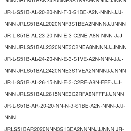
NNN JRLS51BAK2420NNE3S1N9A9NNNNJJJNNN
JR-L-S51B-AL-20-20-NN-F-3-S1BE-A2N-NNN-JJJ-
NNN JRLS51BAL2020NNF3S1BEA2NNNNJJJNNN
JR-L-S51B-AL-23-20-NN-E-3-C2NE-A8N-NNN-JJJ-
NNN JRLS51BAL2320NNE3C2NEA8NNNNJJJNNN
JR-L-S51B-AL-24-20-NN-E-3-S1VE-A2N-NNN-JJJ-
NNN JRLS51BAL2420NNE3S1VEA2NNNNJJJNNN
JR-L-S51B-AL-26-15-NN-E-3-C2RF-A8N-FFF-JJJ-
NNN JRLS51BAL2615NNE3C2RFA8NFFFJJJNNN
JR-L-S51B-AR-20-20-NN-N-3-S1BE-A2N-NNN-JJJ-
NNN
JRLS51BAR2020NNN3S1BEA2NNNNJJJNNN JR-