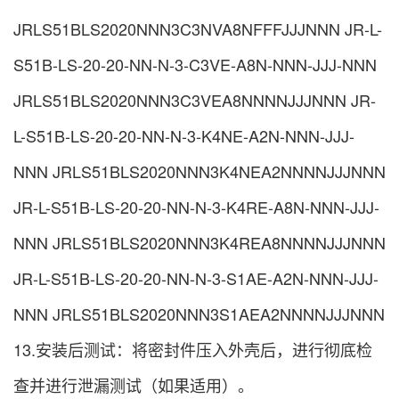
JRLS51BLS2020NNN3C3NVA8NFFFJJJNNN JR-L-
S51B-LS-20-20-NN-N-3-C3VE-A8N-NNN-JJJ-NNN
JRLS51BLS2020NNN3C3VEA8NNNNJJJNNN JR-
L-S51B-LS-20-20-NN-N-3-K4NE-A2N-NNN-JJJ-
NNN JRLS51BLS2020NNN3K4NEA2NNNNJJJNNN
JR-L-S51B-LS-20-20-NN-N-3-K4RE-A8N-NNN-JJJ-
NNN JRLS51BLS2020NNN3K4REA8NNNNJJJNNN
JR-L-S51B-LS-20-20-NN-N-3-S1AE-A2N-NNN-JJJ-
NNN JRLS51BLS2020NNN3S1AEA2NNNNJJJNNN
13.安装后测试：将密封件压入外壳后，进行彻底检
查并进行泄漏测试（如果适用）。